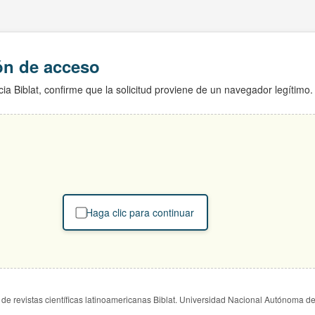
ión de acceso
ia Biblat, confirme que la solicitud proviene de un navegador legítimo.
Haga clic para continuar
de revistas científicas latinoamericanas Biblat. Universidad Nacional Autónoma d