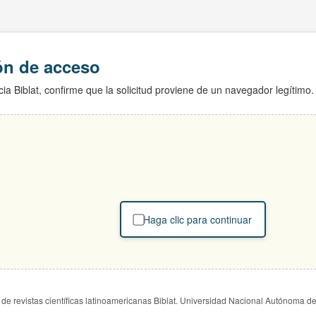
ión de acceso
ia Biblat, confirme que la solicitud proviene de un navegador legítimo.
Haga clic para continuar
de revistas científicas latinoamericanas Biblat. Universidad Nacional Autónoma d