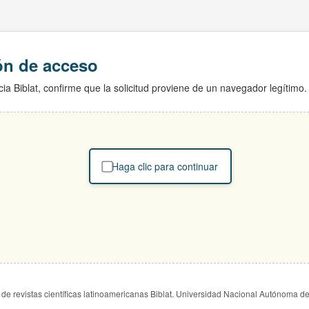
ión de acceso
ia Biblat, confirme que la solicitud proviene de un navegador legítimo.
Haga clic para continuar
de revistas científicas latinoamericanas Biblat. Universidad Nacional Autónoma d