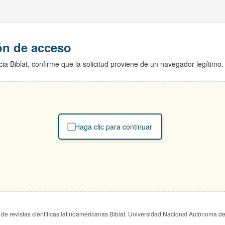
ión de acceso
ia Biblat, confirme que la solicitud proviene de un navegador legítimo.
Haga clic para continuar
de revistas científicas latinoamericanas Biblat. Universidad Nacional Autónoma d