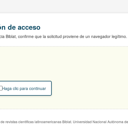
ión de acceso
ia Biblat, confirme que la solicitud proviene de un navegador legítimo.
Haga clic para continuar
de revistas científicas latinoamericanas Biblat. Universidad Nacional Autónoma d