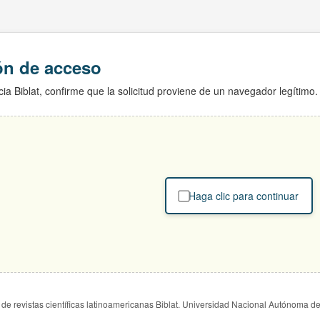
ión de acceso
ia Biblat, confirme que la solicitud proviene de un navegador legítimo.
Haga clic para continuar
de revistas científicas latinoamericanas Biblat. Universidad Nacional Autónoma d