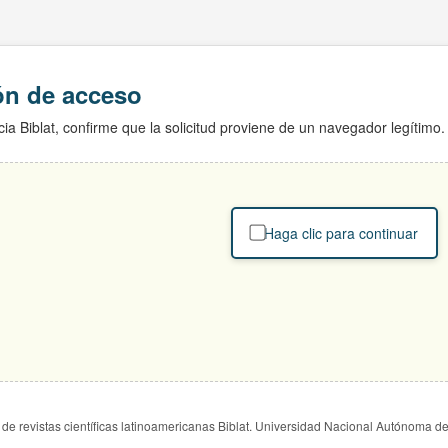
ión de acceso
ia Biblat, confirme que la solicitud proviene de un navegador legítimo.
Haga clic para continuar
de revistas científicas latinoamericanas Biblat. Universidad Nacional Autónoma d