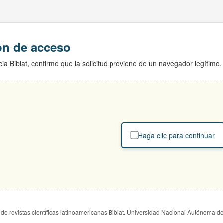
ión de acceso
ia Biblat, confirme que la solicitud proviene de un navegador legítimo.
Haga clic para continuar
de revistas científicas latinoamericanas Biblat. Universidad Nacional Autónoma d