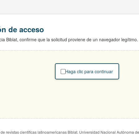
ión de acceso
ia Biblat, confirme que la solicitud proviene de un navegador legítimo.
Haga clic para continuar
de revistas científicas latinoamericanas Biblat. Universidad Nacional Autónoma d