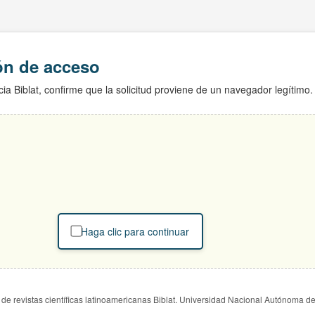
ión de acceso
ia Biblat, confirme que la solicitud proviene de un navegador legítimo.
Haga clic para continuar
de revistas científicas latinoamericanas Biblat. Universidad Nacional Autónoma d