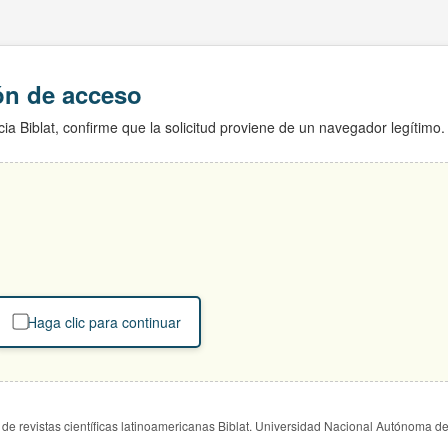
ión de acceso
ia Biblat, confirme que la solicitud proviene de un navegador legítimo.
Haga clic para continuar
de revistas científicas latinoamericanas Biblat. Universidad Nacional Autónoma d