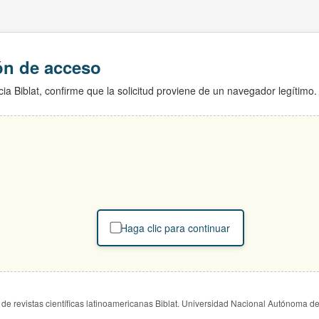
ión de acceso
ia Biblat, confirme que la solicitud proviene de un navegador legítimo.
Haga clic para continuar
de revistas científicas latinoamericanas Biblat. Universidad Nacional Autónoma d