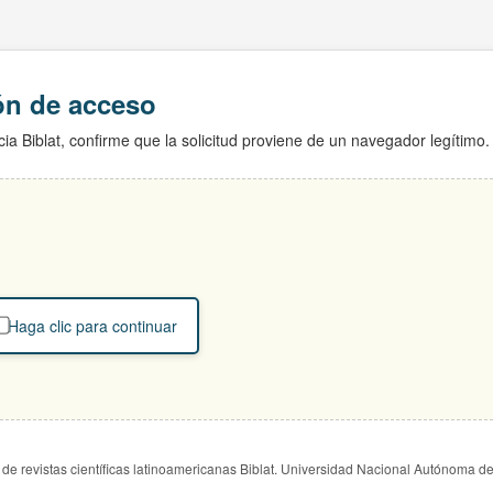
ión de acceso
ia Biblat, confirme que la solicitud proviene de un navegador legítimo.
Haga clic para continuar
de revistas científicas latinoamericanas Biblat. Universidad Nacional Autónoma d