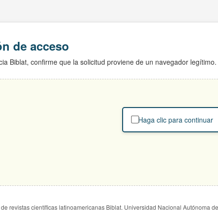
ión de acceso
ia Biblat, confirme que la solicitud proviene de un navegador legítimo.
Haga clic para continuar
de revistas científicas latinoamericanas Biblat. Universidad Nacional Autónoma d