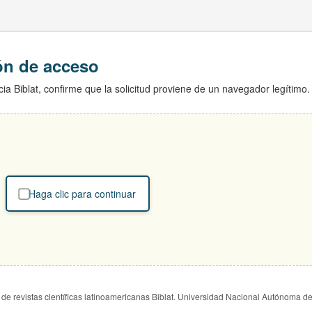
ión de acceso
ia Biblat, confirme que la solicitud proviene de un navegador legítimo.
Haga clic para continuar
de revistas científicas latinoamericanas Biblat. Universidad Nacional Autónoma d