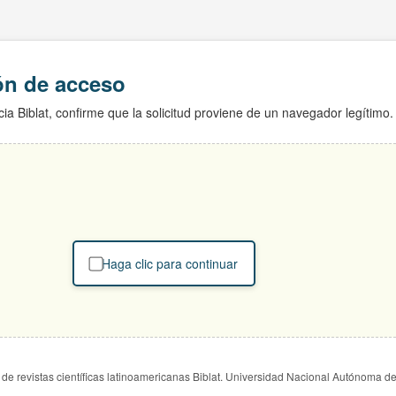
ión de acceso
ia Biblat, confirme que la solicitud proviene de un navegador legítimo.
Haga clic para continuar
de revistas científicas latinoamericanas Biblat. Universidad Nacional Autónoma d