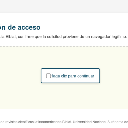
ión de acceso
ia Biblat, confirme que la solicitud proviene de un navegador legítimo.
Haga clic para continuar
de revistas científicas latinoamericanas Biblat. Universidad Nacional Autónoma d