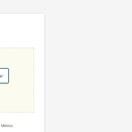
ar
e México.