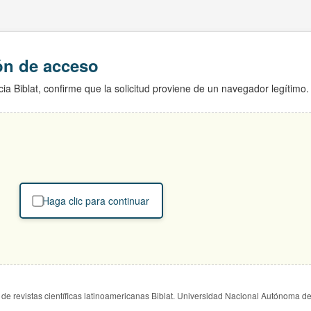
ión de acceso
ia Biblat, confirme que la solicitud proviene de un navegador legítimo.
Haga clic para continuar
de revistas científicas latinoamericanas Biblat. Universidad Nacional Autónoma d