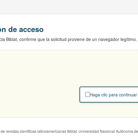
ión de acceso
ia Biblat, confirme que la solicitud proviene de un navegador legítimo.
Haga clic para continuar
de revistas científicas latinoamericanas Biblat. Universidad Nacional Autónoma d