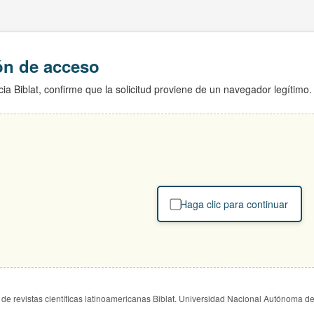
ión de acceso
ia Biblat, confirme que la solicitud proviene de un navegador legítimo.
Haga clic para continuar
de revistas científicas latinoamericanas Biblat. Universidad Nacional Autónoma d