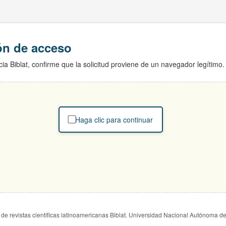
ión de acceso
ia Biblat, confirme que la solicitud proviene de un navegador legítimo.
Haga clic para continuar
de revistas científicas latinoamericanas Biblat. Universidad Nacional Autónoma d