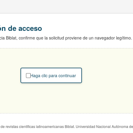
ión de acceso
ia Biblat, confirme que la solicitud proviene de un navegador legítimo.
Haga clic para continuar
de revistas científicas latinoamericanas Biblat. Universidad Nacional Autónoma d