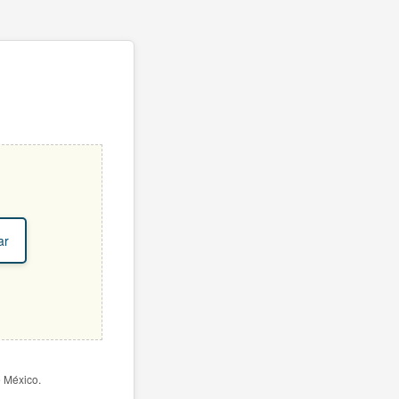
ar
e México.