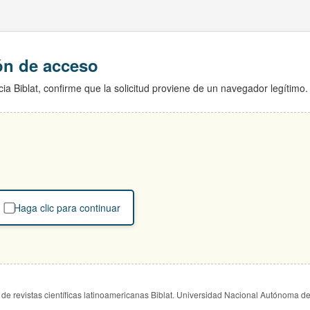
ión de acceso
ia Biblat, confirme que la solicitud proviene de un navegador legítimo.
Haga clic para continuar
de revistas científicas latinoamericanas Biblat. Universidad Nacional Autónoma d