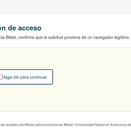
ión de acceso
ia Biblat, confirme que la solicitud proviene de un navegador legítimo.
Haga clic para continuar
de revistas científicas latinoamericanas Biblat. Universidad Nacional Autónoma d