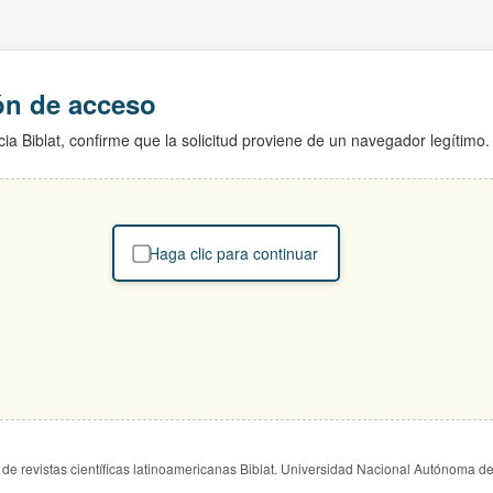
ión de acceso
ia Biblat, confirme que la solicitud proviene de un navegador legítimo.
Haga clic para continuar
de revistas científicas latinoamericanas Biblat. Universidad Nacional Autónoma d