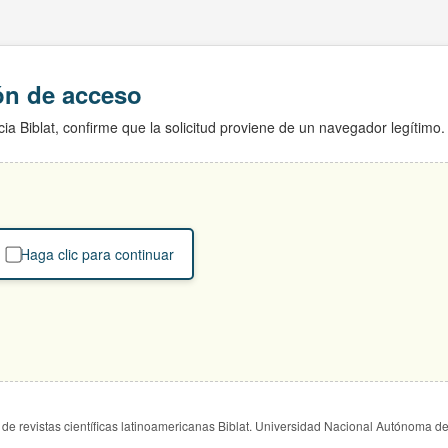
ión de acceso
ia Biblat, confirme que la solicitud proviene de un navegador legítimo.
Haga clic para continuar
de revistas científicas latinoamericanas Biblat. Universidad Nacional Autónoma d