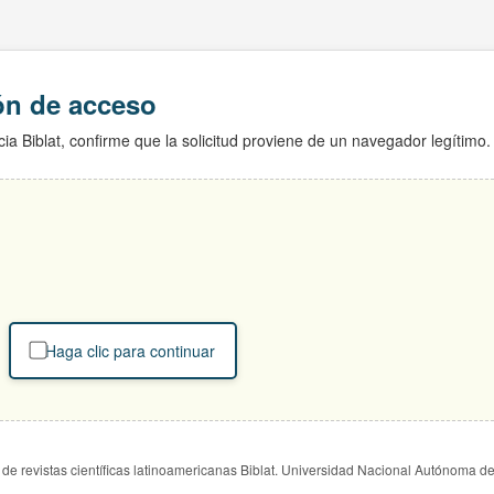
ión de acceso
ia Biblat, confirme que la solicitud proviene de un navegador legítimo.
Haga clic para continuar
de revistas científicas latinoamericanas Biblat. Universidad Nacional Autónoma d