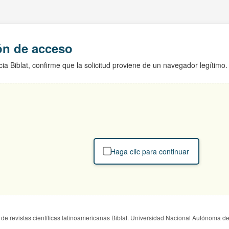
ión de acceso
ia Biblat, confirme que la solicitud proviene de un navegador legítimo.
Haga clic para continuar
de revistas científicas latinoamericanas Biblat. Universidad Nacional Autónoma d