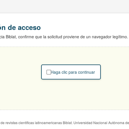
ión de acceso
ia Biblat, confirme que la solicitud proviene de un navegador legítimo.
Haga clic para continuar
de revistas científicas latinoamericanas Biblat. Universidad Nacional Autónoma d