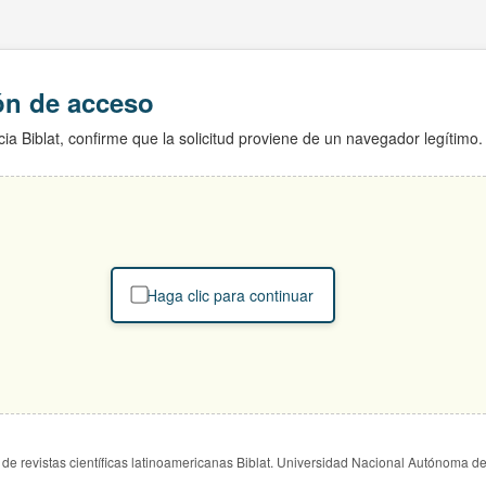
ión de acceso
ia Biblat, confirme que la solicitud proviene de un navegador legítimo.
Haga clic para continuar
de revistas científicas latinoamericanas Biblat. Universidad Nacional Autónoma d