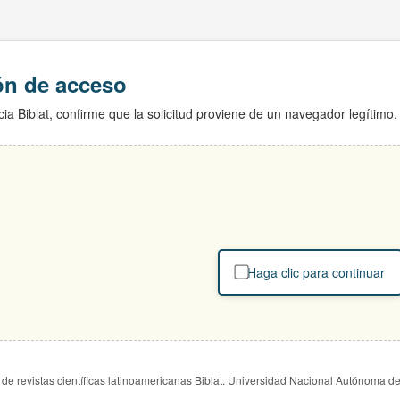
ión de acceso
ia Biblat, confirme que la solicitud proviene de un navegador legítimo.
Haga clic para continuar
de revistas científicas latinoamericanas Biblat. Universidad Nacional Autónoma d