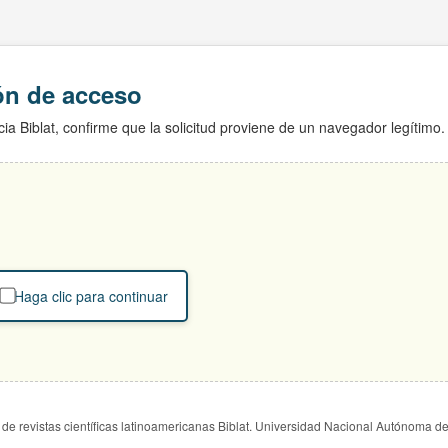
ión de acceso
ia Biblat, confirme que la solicitud proviene de un navegador legítimo.
Haga clic para continuar
de revistas científicas latinoamericanas Biblat. Universidad Nacional Autónoma d