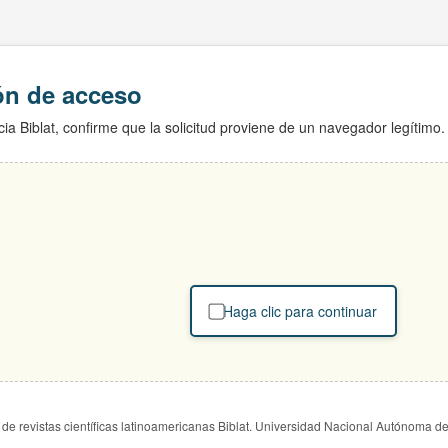
ión de acceso
ia Biblat, confirme que la solicitud proviene de un navegador legítimo.
Haga clic para continuar
de revistas científicas latinoamericanas Biblat. Universidad Nacional Autónoma d