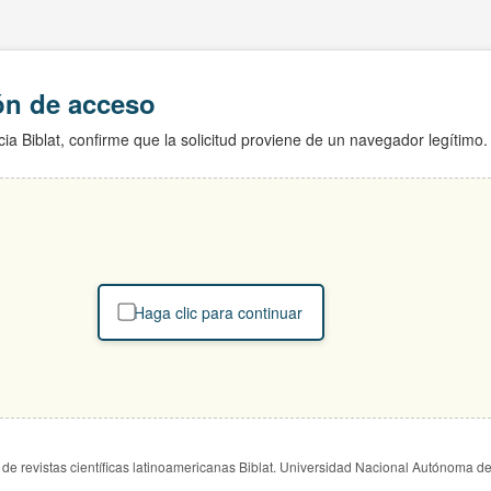
ión de acceso
ia Biblat, confirme que la solicitud proviene de un navegador legítimo.
Haga clic para continuar
de revistas científicas latinoamericanas Biblat. Universidad Nacional Autónoma d