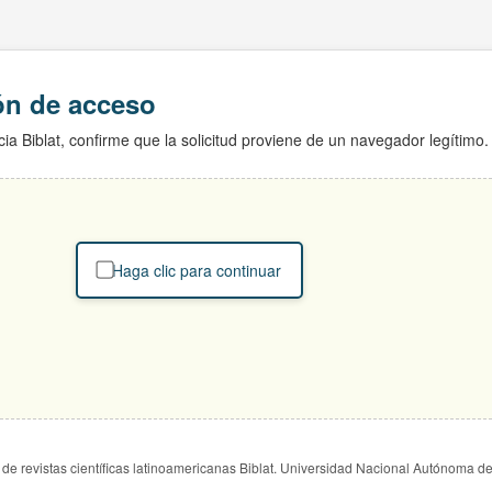
ión de acceso
ia Biblat, confirme que la solicitud proviene de un navegador legítimo.
Haga clic para continuar
de revistas científicas latinoamericanas Biblat. Universidad Nacional Autónoma d