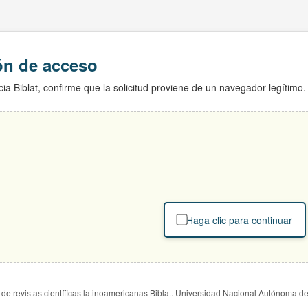
ión de acceso
ia Biblat, confirme que la solicitud proviene de un navegador legítimo.
Haga clic para continuar
de revistas científicas latinoamericanas Biblat. Universidad Nacional Autónoma d