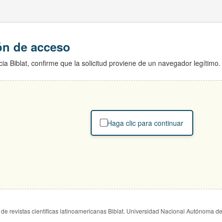
ión de acceso
ia Biblat, confirme que la solicitud proviene de un navegador legítimo.
Haga clic para continuar
de revistas científicas latinoamericanas Biblat. Universidad Nacional Autónoma d