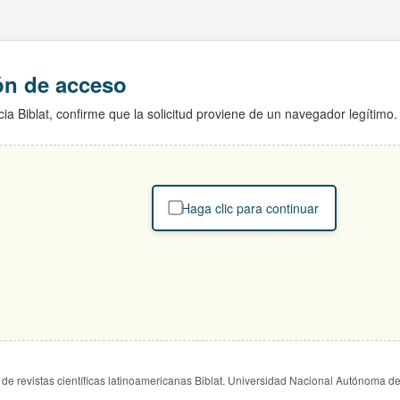
ión de acceso
ia Biblat, confirme que la solicitud proviene de un navegador legítimo.
Haga clic para continuar
de revistas científicas latinoamericanas Biblat. Universidad Nacional Autónoma d