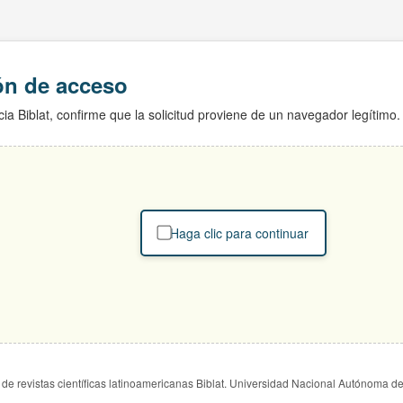
ión de acceso
ia Biblat, confirme que la solicitud proviene de un navegador legítimo.
Haga clic para continuar
de revistas científicas latinoamericanas Biblat. Universidad Nacional Autónoma d