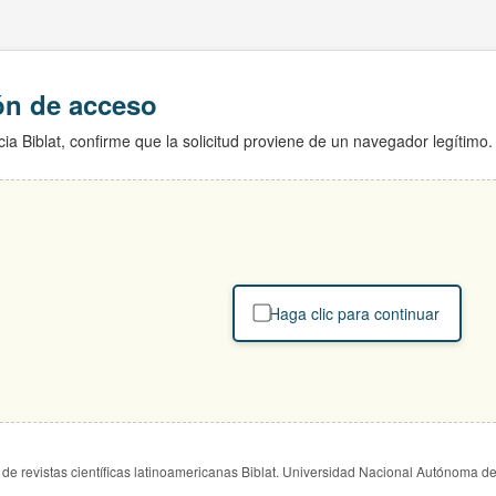
ión de acceso
ia Biblat, confirme que la solicitud proviene de un navegador legítimo.
Haga clic para continuar
de revistas científicas latinoamericanas Biblat. Universidad Nacional Autónoma d