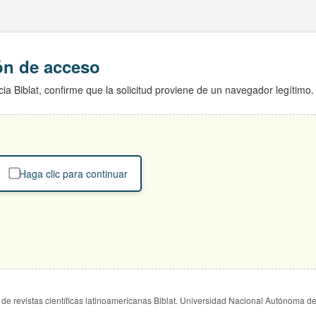
ión de acceso
ia Biblat, confirme que la solicitud proviene de un navegador legítimo.
Haga clic para continuar
de revistas científicas latinoamericanas Biblat. Universidad Nacional Autónoma d