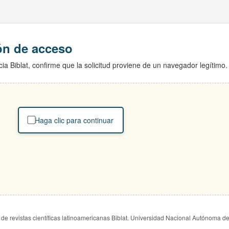
ión de acceso
ia Biblat, confirme que la solicitud proviene de un navegador legítimo.
Haga clic para continuar
de revistas científicas latinoamericanas Biblat. Universidad Nacional Autónoma d