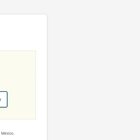
r
e México.