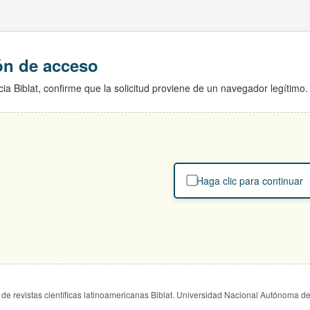
ión de acceso
ia Biblat, confirme que la solicitud proviene de un navegador legítimo.
Haga clic para continuar
de revistas científicas latinoamericanas Biblat. Universidad Nacional Autónoma d