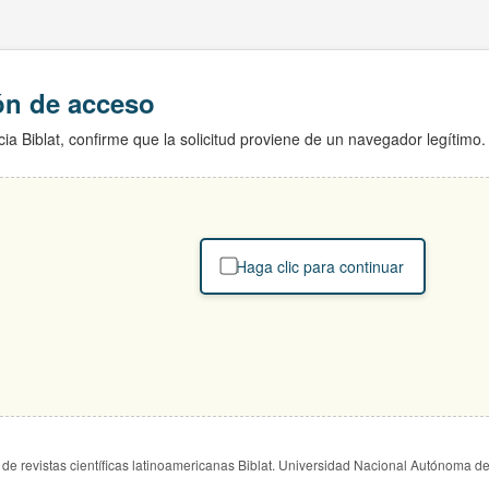
ión de acceso
ia Biblat, confirme que la solicitud proviene de un navegador legítimo.
Haga clic para continuar
de revistas científicas latinoamericanas Biblat. Universidad Nacional Autónoma d