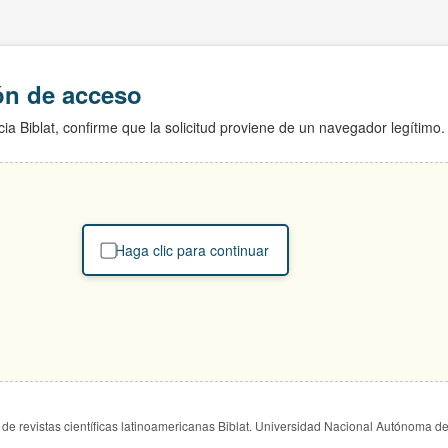
ión de acceso
ia Biblat, confirme que la solicitud proviene de un navegador legítimo.
Haga clic para continuar
de revistas científicas latinoamericanas Biblat. Universidad Nacional Autónoma d