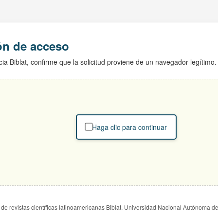
ión de acceso
ia Biblat, confirme que la solicitud proviene de un navegador legítimo.
Haga clic para continuar
de revistas científicas latinoamericanas Biblat. Universidad Nacional Autónoma d