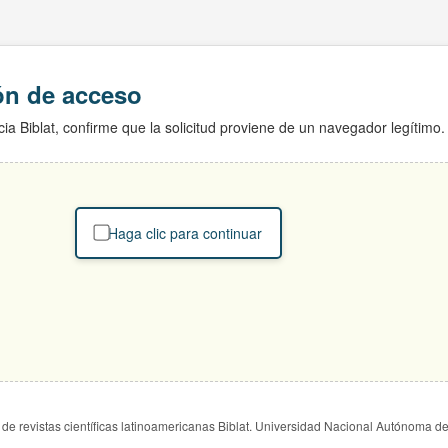
ión de acceso
ia Biblat, confirme que la solicitud proviene de un navegador legítimo.
Haga clic para continuar
de revistas científicas latinoamericanas Biblat. Universidad Nacional Autónoma d